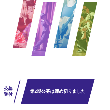
公募
第2期公募は
締め切りました
受付